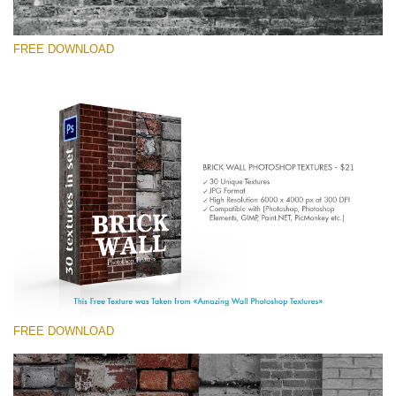
FREE DOWNLOAD
Por favor selecione
Free Photoshop Texture #2 Small 800*533px
Brick Wall
(30 Textures)
Large 6000*4000px
Entire Collection
(1783 Overlays)
FREE DOWNLOAD
Large 6000*4000px
Download Grátis