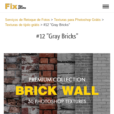
Serviços de Retoque de Fotos
>
Texturas para Photoshop Grátis
>
Texturas de tijolo grátis
>
#12 "Gray Bricks"
#12 "Gray Bricks"
Do
Fr
Te