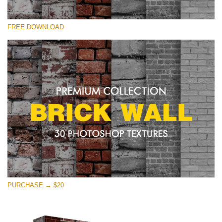
Por favor selecione
FREE DOWNLOAD
Free Photoshop Texture #12 Small 800*533px
Brick Wall
(30 Textures)
Large 6000*4000px
Entire Collection
(1783 Overlays)
Large 6000*4000px
Download Grátis
PURCHASE → $20