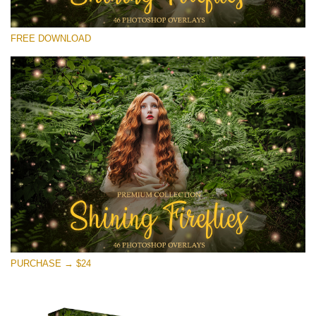
Por favor selecione
FREE DOWNLOAD
Free Fireflies Overlay #25
Small 800*533px
Shining Fireflies
(46 Overlays)
Large 6000*4000px
Sunlight Collection
(290 Overlays)
Large 6000*4000px
Entire Collection
PURCHASE → $24
(1783 Overlays)
Large 6000*4000px