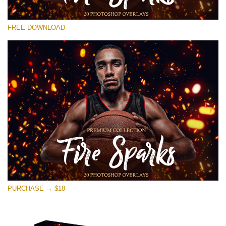
Por favor selecione
FREE DOWNLOAD
Free Photoshop Overlay #22
Small 800*533px
Fire Sparks
(30 Overlays)
Large 6000*4000px
Bokeh Collection (650 Overlays)
Large 6000*4000px
Entire Collection
(1783 Overlays)
PURCHASE → $18
Large 6000*4000px
Download Grátis