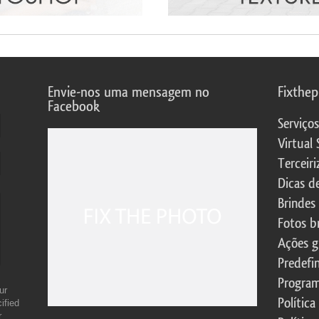
Envie-nos uma mensagem no
Fixthe
Facebook
Serviço
Virtual 
Terceiri
Dicas d
Brindes
Fotos b
Ações g
Predefi
Program
ur
Política
ified
r