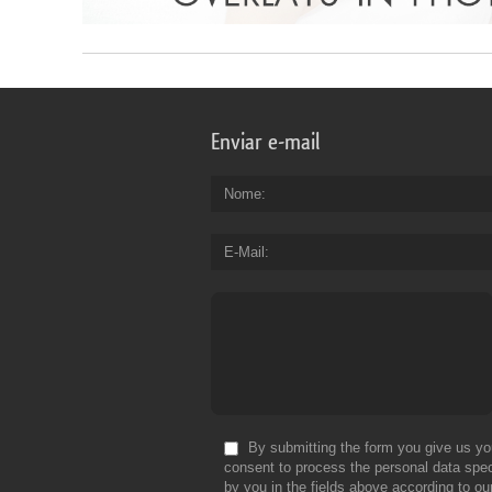
Enviar e-mail
Nome
E-Mail
By submitting the form you give us yo
consent to process the personal data spec
by you in the fields above according to ou