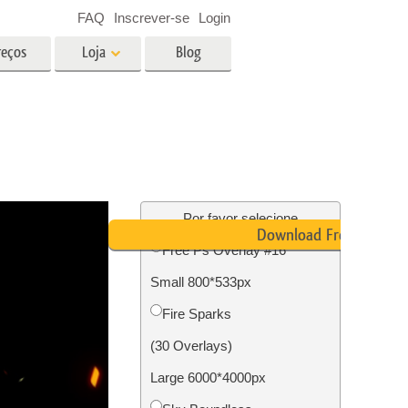
FAQ
Inscrever-se
Login
reços
Loja
Blog
es
Video
LUTs profissionais
Sobreposições de vídeo
fotos de
Serviços de edição de fotos de
imóveis
Por favor selecione
Download Free
Free Ps Overlay #16
o
Small 800*533px
ão de
Foto Restauração Serviços
Fire Sparks
(30 Overlays)
Large 6000*4000px