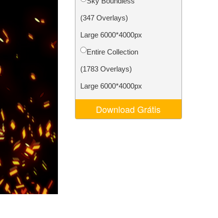
Sky Boundless
 de IA
Video Editing Services
(347 Overlays)
Large 6000*4000px
Entire Collection
(1783 Overlays)
Large 6000*4000px
Download Grátis