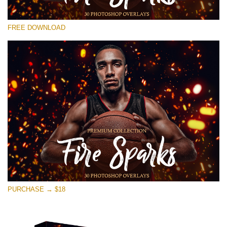
Por favor selecione
FREE DOWNLOAD
Free Ps Overlay #14
Small 800*533px
Fire Sparks
(30 Overlays)
Large 6000*4000px
Bokeh Collection (650 Overlays)
Large 6000*4000px
Entire Collection
(1783 Overlays)
PURCHASE → $18
Large 6000*4000px
Download Grátis