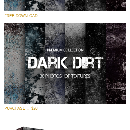
Por favor selecione
FREE DOWNLOAD
Free Photoshop Overlay
Small 800*533px
Dark Dirt
(30 Overlays)
Large 6000*4000px
Entire Collection
(1783 Overlays)
Large 6000*4000px
Download Grátis
PURCHASE → $20