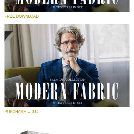
Por favor selecione
FREE DOWNLOAD
Free Photoshop Overlay
Small 800*533px
Modern Fabric
(30 Textures)
Large 6000*4000px
Entire Collection
(1783 Overlays)
Large 6000*4000px
Download Grátis
PURCHASE → $14