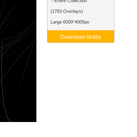
Entire Collection
 de IA
Video Editing Services
(1783 Overlays)
Large 6000*4000px
Download Grátis