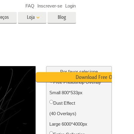
FAQ
Inscrever-se
Login
reços
Loja
Blog
es
Video
LUTs profissionais
Sobreposições de vídeo
fotos de
Serviços de edição de fotos de
imóveis
Por favor selecione
Download Free Overlay
Free Photoshop Overlay
o
Small 800*533px
ão de
Foto Restauração Serviços
Dust Effect
(40 Overlays)
Large 6000*4000px