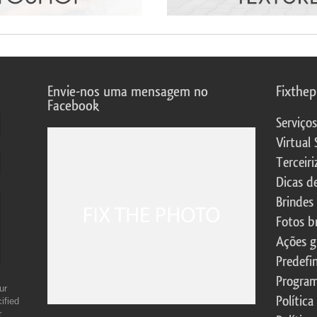
Envie-nos uma mensagem no
Fixthe
Facebook
Serviço
Virtual 
Terceiri
Dicas d
Brindes
Fotos b
Ações g
Predefi
Program
ur
Política
ified
r