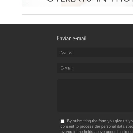
Enviar e-mail
Nome
E-Mail
By submitting the form you give us yo
consent to process the personal data spec
by you in the fields above according to ou