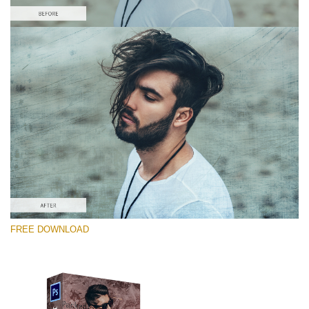
Por favor selecione
Free Photoshop Overlay #9
Small 800*533px
Distressed Mood
(30 Overlays)
Large 6000*4000px
FREE DOWNLOAD
4 Seasons (411 Overlays)
Large 6000*4000px
Entire Collection