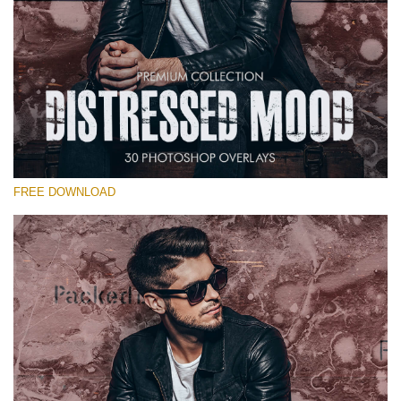
Por favor selecione
Free Photoshop Overlay #15
Small 800*533px
Distressed Mood
(30 Overlays)
FREE DOWNLOAD
Large 6000*4000px
Sunlight Collection
(290 Overlays)
Large 6000*4000px
Entire Collection
(1783 Overlays)
Large 6000*4000px