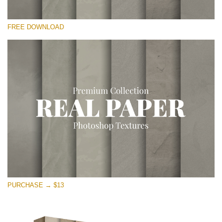
Por favor selecione
FREE DOWNLOAD
Free Photoshop Overlay
Small 800*533px
Vintage Paper
(30 Overlays)
Large 6000*4000px
Entire Collection
(1783 Overlays)
Large 6000*4000px
Download Grátis
PURCHASE → $13