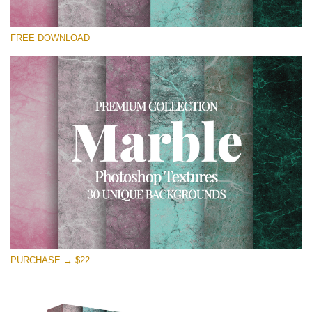
Por favor selecione
FREE DOWNLOAD
Free Photoshop Overlay
Small 800*533px
Real Marble
(30 Textures)
Large 6000*4000px
Entire Collection
(1783 Overlays)
Large 6000*4000px
Download Grátis
PURCHASE → $22