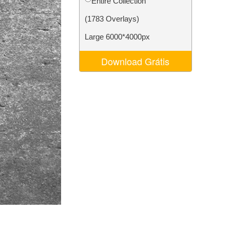
Entire Collection
 de IA
Video Editing Services
(1783 Overlays)
Large 6000*4000px
Download Grátis