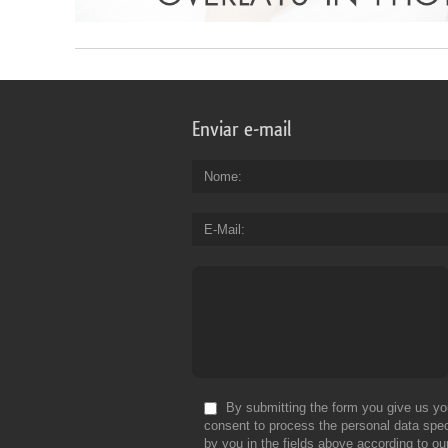
Enviar e-mail
Nome
E-Mail
By submitting the form you give us yo
consent to process the personal data spec
by you in the fields above according to ou