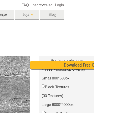
FAQ
Inscrever-se
Login
reços
Loja
Blog
es
Video
LUTs profissionais
Sobreposições de vídeo
fotos de
Serviços de edição de fotos de
imóveis
Por favor selecione
Download Free Overlay
Free Photoshop Overlay
o
Small 800*533px
ão de
Foto Restauração Serviços
Black Textures
(30 Textures)
Large 6000*4000px