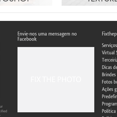
Envie-nos uma mensagem no
Fixthe
Facebook
Serviço
Virtual 
Terceiri
Dicas d
Brindes
Fotos b
Ações g
Predefi
Program
ur
Política
ified
r