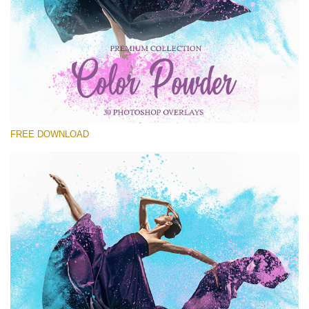
Por favor selecione
Free Powder Overlay #25
Small 800*533px
Color Powder
(30 Overlays)
FREE DOWNLOAD
Large 6000*4000px
Bokeh Collection (650 Overlays)
Large 6000*4000px
Entire Collection
(1783 Overlays)
Large 6000*4000px
Download Grátis