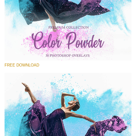
Por favor selecione
Free Powder Overlay #22
Small 800*533px
Color Powder
(30 Overlays)
FREE DOWNLOAD
Large 6000*4000px
Fairy Tale (344 Overlays)
Large 6000*4000px
Entire Collection
(1783 Overlays)
Large 6000*4000px