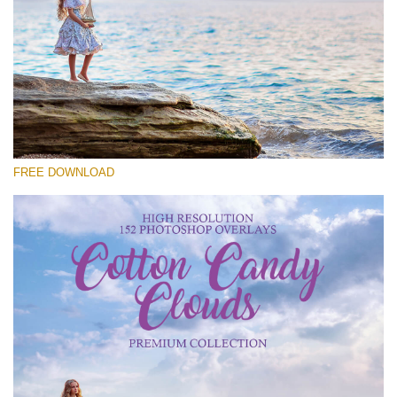
Por favor selecione
Free Cloud Overlay #27
Small 800*533px
Cotton Candy Clouds
(152 Overlays)
FREE DOWNLOAD
Large 6000*4000px
Sky Boundless
(347 Overlays)
Large 6000*4000px
Entire Collection
(1783 Overlays)
Large 6000*4000px