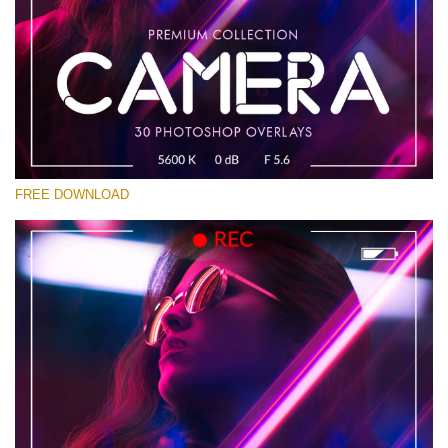
Por favor selecione
Free Photoshop Overlay #13
Small 800*533px
Camera Overlays
(30 Overlays)
FREE DOWNLOAD
Large 6000*4000px
Bokeh Complete Collection (650 Overlays)
Large 6000*4000px
Entire Collection
(1783 Overlays)
Large 6000*4000px
Download Grátis