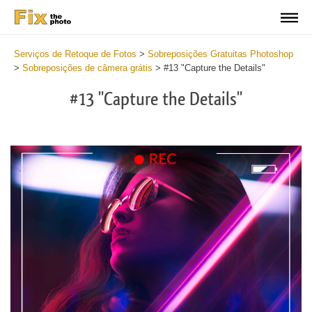
Serviços de Retoque de Fotos
>
Sobreposições Gratuitas Photoshop
>
Sobreposições de câmera grátis
>
#13 "Capture the Details"
#13 "Capture the Details"
Do
Fr
Ov