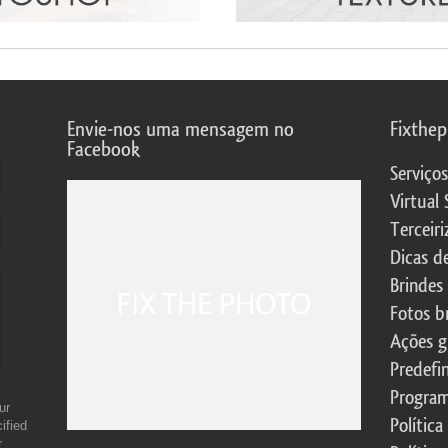
Envie-nos uma mensagem no
Fixthe
Facebook
Serviço
Virtual 
Terceiri
Dicas d
Brindes
Fotos b
Ações g
Predefi
Program
ur
Política
ified
r