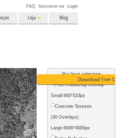
FAQ
Inscrever-se
Login
reços
Loja
Blog
es
Video
LUTs profissionais
Sobreposições de vídeo
fotos de
Serviços de edição de fotos de
imóveis
Por favor selecione
Download Free Overlay
Free Photoshop Overlay
o
Small 800*533px
ão de
Foto Restauração Serviços
Concrete Textures
(30 Overlays)
Large 6000*4000px