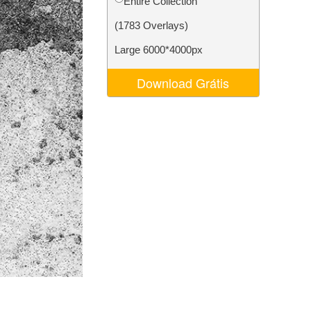
Entire Collection
 de IA
Video Editing Services
(1783 Overlays)
Large 6000*4000px
Download Grátis