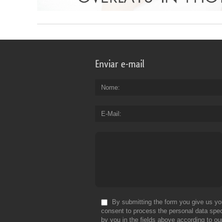
Enviar e-mail
Nome
E-Mail
By submitting the form you give us yo
consent to process the personal data spec
by you in the fields above according to ou