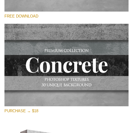
Por favor selecione
FREE DOWNLOAD
Free Photoshop Overlay
Small 800*533px
Concrete Textures
(30 Overlays)
Large 6000*4000px
Entire Collection
(1783 Overlays)
Large 6000*4000px
Download Grátis
PURCHASE → $18