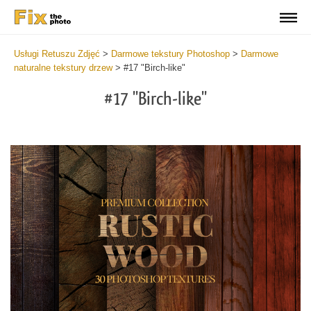
Usługi Retuszu Zdjęć
>
Darmowe tekstury Photoshop
>
Darmowe
naturalne tekstury drzew
>
#17 "Birch-like"
#17 "Birch-like"
Do
Fr
Ov