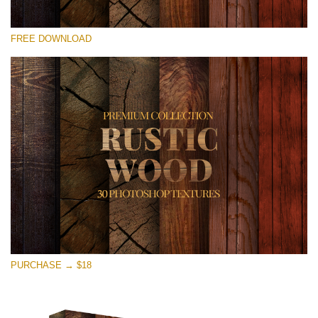
Proszę wybrać
FREE DOWNLOAD
Free Photoshop Overlay
Small 800*533px
Rustic Wood
(30 Textures)
Large 6000*4000px
Entire Collection
(1783 Overlays)
Large 6000*4000px
Darmowe Pobieranie
PURCHASE → $18