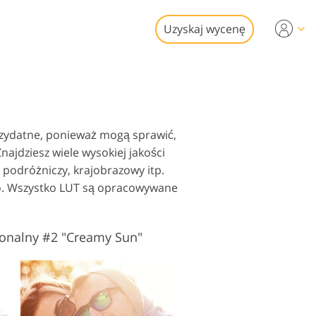
Uzyskaj wycenę
Video
sjonalny LUTs
i edycji zdjęć
przydatne, ponieważ mogą sprawić,
dki wideo
ruchomości
najdziesz wiele wysokiej jakości
 podróżniczy, krajobrazowy itp.
deo. Wszystko LUT są opracowywane
jonalny #2 "Creamy Sun"
ywracanie Usługi