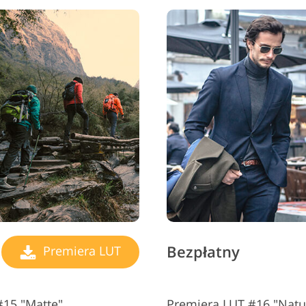
Bezpłatny
Premiera LUT
#15 "Matte"
Premiera LUT #16 "Natu