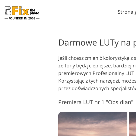
Strona 
FOUNDED IN 2003
Lightroom
Darmowe LUTy na 
Ustawienia Lightroom
A
Jeśli chcesz zmienić kolorystykę 
Całe kolekcje ustawień
P
Usługi retuszu w głowę
wstępnych LR
że tony będą cieplejsze, bardziej 
N
Najlepsza oferta Presets
premierowych Profesjonalny LUT pa
T
Korzystając z tych narzędzi, może
Kolekcja mobilna
Ps
przez doświadczonych specjalistó
Ps
Usługi edycji zdjęć
Premiera LUT nr 1 "Obsidian"
ślubnych