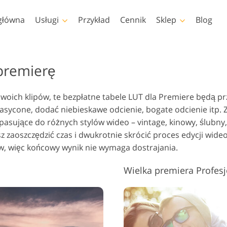
główna
Usługi
Przykład
Cennik
Sklep
Blog
Photoshop
Templates
premierę
kcje Photoshopa
Szablony
Profe
Retusz zdjęć dla dzieci
Usług
z swoich klipów, te bezpłatne tabele LUT dla Premiere będą 
ędzle Photoshop
Szablony marketingowe
Nakła
Retusz ciała
Usługi
nie
nasycone, dodać niebieskawe odcienie, bogate odcienie itp. Z
akładki Photoshopa
Kartki walentynkowe
sujące do różnych stylów wideo – vintage, kinowy, ślubny,
ekstury Photoshopa
Zaproszenia ślubne
sz zaoszczędzić czas i dwukrotnie skrócić proces edycji wi
 Akcje Całe kolekcje
Zaproszenie na urodziny
w, więc końcowy wynik nie wymaga dostrajania.
dla dzieci
 Nakładki Całe Kolekcje
Modele odzieży
Usługi manipulacji
Wielka premiera Profes
generowane przez
Foto Prz
obrazem
sztuczną inteligencję