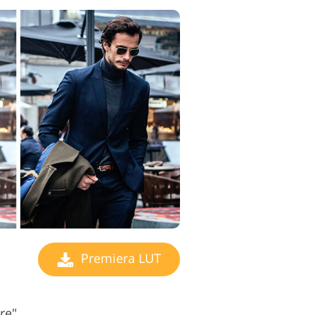
Premiera LUT
re"