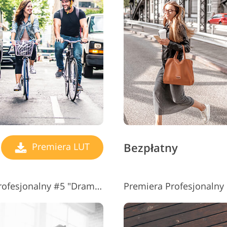
Bezpłatny
Premiera LUT
Darmowe LUTy na premierę Profesjonalny #5 "Dramatic"
Premiera Profesjonalny 