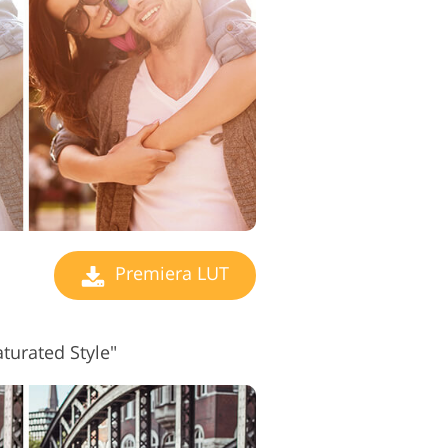
 edycji wideo
Premiera LUT
turated Style"