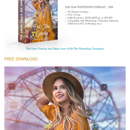
Entire Collection
(1783 Overlays)
Large 6000*4000px
Darmowe Pobieranie
FREE DOWNLOAD