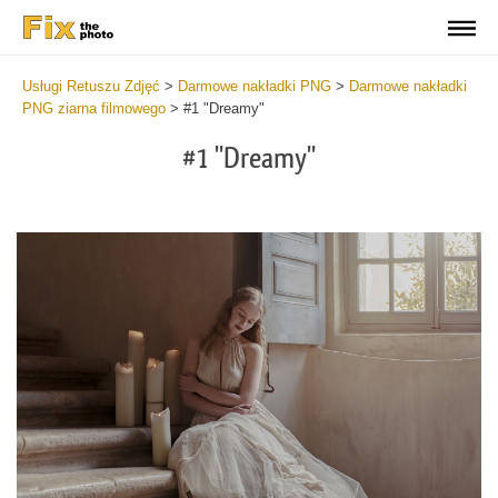
Usługi Retuszu Zdjęć
>
Darmowe nakładki PNG
>
Darmowe nakładki
PNG ziarna filmowego
>
#1 "Dreamy"
#1 "Dreamy"
Do
Fr
PN