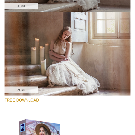
Proszę wybrać
Free PNG Overlay #1
Small 800*533px
Old Film
(30 Overlays)
Large 6000*4000px
FREE DOWNLOAD
Sky Boundless
(347 Overlays)
Large 6000*4000px