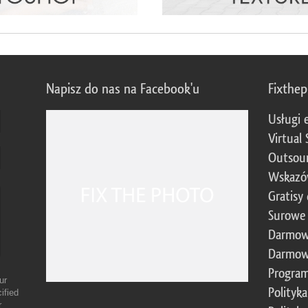
Napisz do nas na Facebook'u
Fixthe
Usługi 
Virtual 
Outsour
Wskazó
Gratisy
Surowe 
Darmow
Darmow
Program
ur
Polityk
ified
r