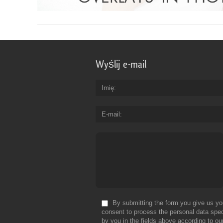
Wyślij e-mail
Imię
E-mail
By submitting the form you give us yo
consent to process the personal data spec
by you in the fields above according to ou