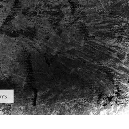
etuszu produktów
Usługi retuszu biżuterii
Dane Treningowe 