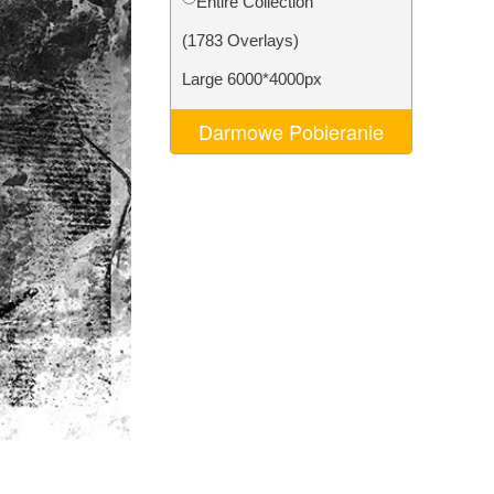
Entire Collection
AI
Video Editing Services
(1783 Overlays)
Large 6000*4000px
Darmowe Pobieranie