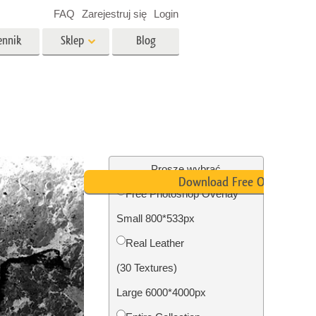
FAQ
Zarejestruj się
Login
ennik
Sklep
Blog
es
Video
Profesjonalny LUTs
e
Nakładki wideo
 Usługi
Usługi edycji zdjęć
nieruchomości
Proszę wybrać
Download Free Overlay
Free Photoshop Overlay
y dla
Small 800*533px
razem
Foto Przywracanie Usługi
Real Leather
(30 Textures)
Large 6000*4000px