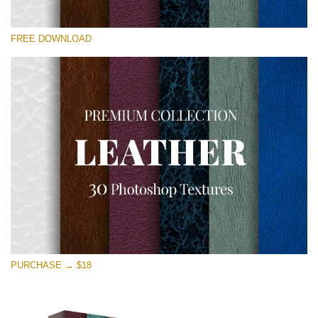
Proszę wybrać
FREE DOWNLOAD
Free Photoshop Overlay
Small 800*533px
Real Leather
(30 Textures)
Large 6000*4000px
Entire Collection
(1783 Overlays)
Large 6000*4000px
Darmowe Pobieranie
PURCHASE → $18