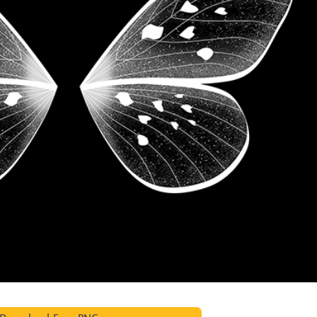
tfotoredigering
Redigering av smykkefoto
AI-treningsdata