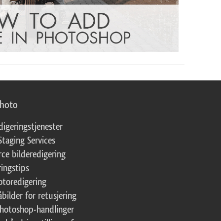
photo
digeringstjenester
Staging Services
ce bilderedigering
ringstips
fotoredigering
åbilder for retusjering
Photoshop-handlinger