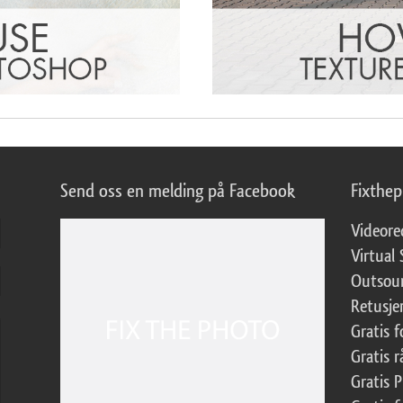
Send oss en melding på Facebook
Fixthe
Videore
Virtual 
Outsour
Retusje
Gratis 
Gratis r
Gratis 