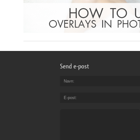
Send e-post
Navn
E-post