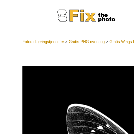
Fotoredigeringstjenester
>
Gratis PNG-overlegg
>
Gratis Wings
Lightroo
forhåndsin
Portr
LR forhån
samlinger
Beste avt
forhåndsin
Mobile fo
Redigerin