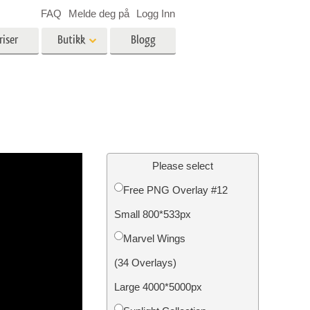
FAQ
Melde deg på
Logg Inn
riser
Butikk
Blogg
es
Video
LUT-er for videoredigering
Profesjonelle videooverlegg
ing
Eiendomsfotoredigering
Please select
Free PNG Overlay #12
skap
Small 800*533px
g
Foto restaurering
Marvel Wings
(34 Overlays)
Large 4000*5000px