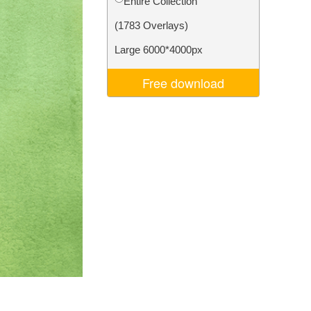
Entire Collection
Video Editing Services
(1783 Overlays)
Large 6000*4000px
Free download