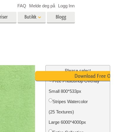
FAQ
Melde deg på
Logg Inn
riser
Butikk
Blogg
es
Video
LUT-er for videoredigering
Profesjonelle videooverlegg
ing
Eiendomsfotoredigering
Please select
Download Free Overlay
Free Photoshop Overlay
skap
Small 800*533px
g
Foto restaurering
Stripes Watercolor
(25 Textures)
Large 6000*4000px