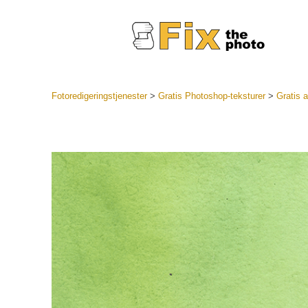
Fotoredigeringstjenester
>
Gratis Photoshop-teksturer
>
Gratis a
Lightroo
forhåndsin
Portr
LR forhån
samlinger
Beste avt
forhåndsin
Mobile fo
Redigerin