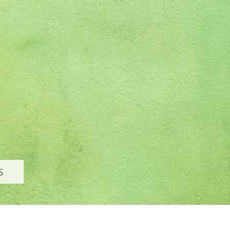
tfotoredigering
Redigering av smykkefoto
AI-treningsdata