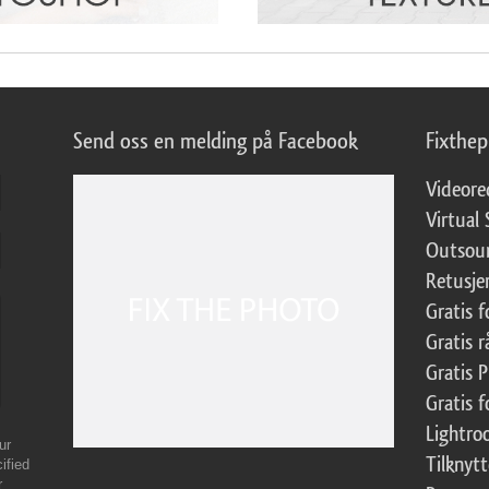
Send oss en melding på Facebook
Fixthe
Videore
Virtual 
Outsour
Retusje
Gratis 
Gratis r
Gratis 
Gratis f
Lightr
ur
Tilknyt
ified
r