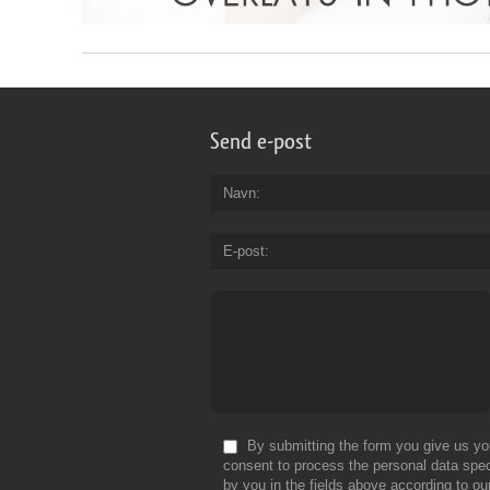
Send e-post
Navn
E-post
By submitting the form you give us yo
consent to process the personal data spec
by you in the fields above according to ou