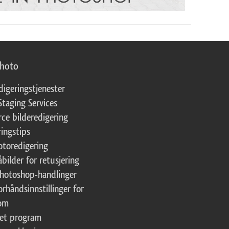
photo
digeringstjenester
Staging Services
ce bilderedigering
ringstips
fotoredigering
åbilder for retusjering
Photoshop-handlinger
orhåndsinnstillinger for
oom
tet program