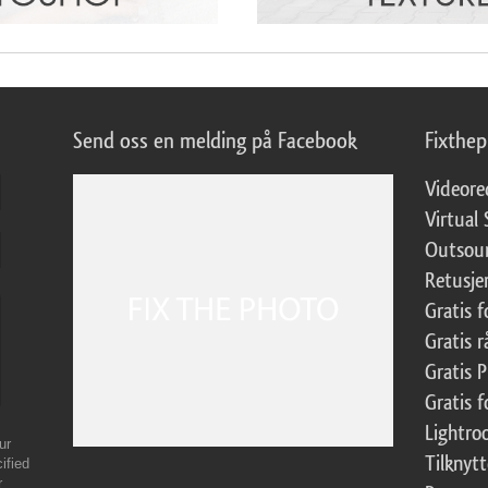
Send oss en melding på Facebook
Fixthe
Videore
Virtual 
Outsour
Retusje
Gratis 
Gratis r
Gratis 
Gratis f
Lightr
ur
Tilknyt
ified
r