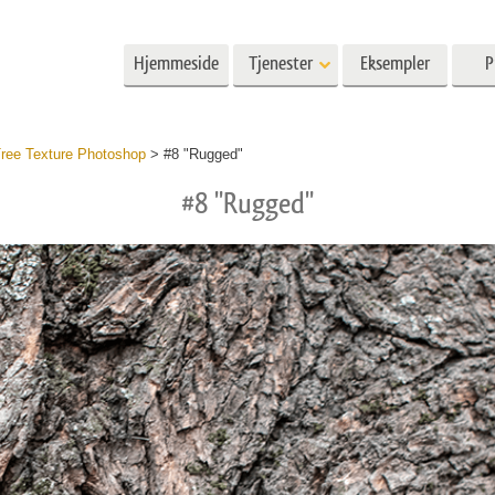
Hjemmeside
Tjenester
Eksempler
P
Lightroom
Photoshop
Templat
Tree Texture Photoshop
>
#8 "Rugged"
#8 "Rugged"
m
Photoshop-handlinger
Alle malene
nstillinger
Photoshop-børster
Markedsføringsmaler
ettretusjering
Kroppsretusjering
Nyfødt fotorediger
dsinnstilte
Photoshop-overlegg
Valentinsdagskort
Photoshop-teksturer
Bryllupsinvitasjoner
ale
Hele Ps Actions-samlingene
Invitasjon til barnesel
nstillinger
Hele Ps Overlays-bunter
rhåndsinnstillinger
g av bryllupsbilder
AI-genererte modeller for klær
Fotomanipulerin