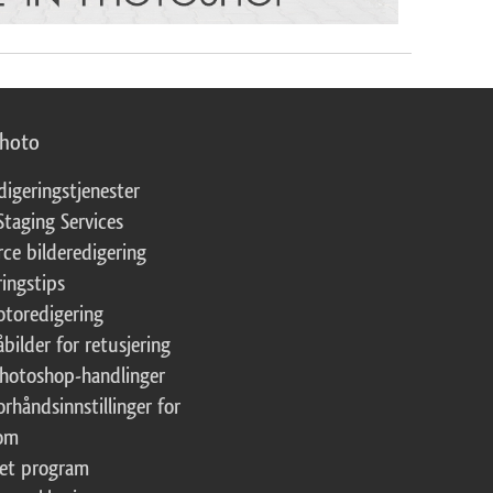
photo
digeringstjenester
Staging Services
ce bilderedigering
ringstips
fotoredigering
åbilder for retusjering
Photoshop-handlinger
orhåndsinnstillinger for
oom
tet program