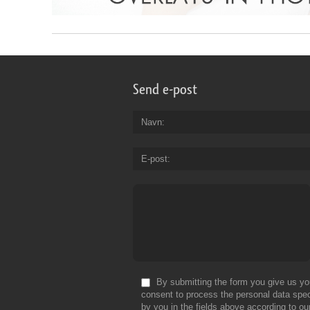
Send e-post
Navn
E-post
By submitting the form you give us yo
consent to process the personal data spec
by you in the fields above according to ou