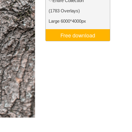
Entire Collection
Video Editing Services
(1783 Overlays)
Large 6000*4000px
Free download