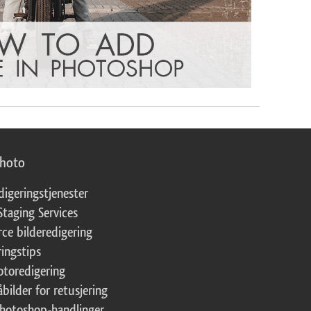
photo
digeringstjenester
Staging Services
ce bilderedigering
ringstips
fotoredigering
åbilder for retusjering
Photoshop-handlinger