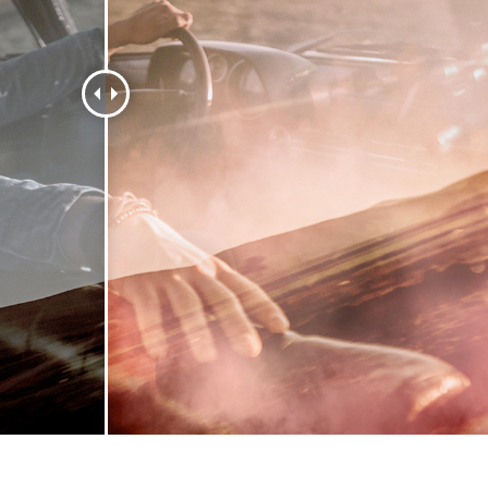
tfotoredigering
Redigering av smykkefoto
AI-treningsdata