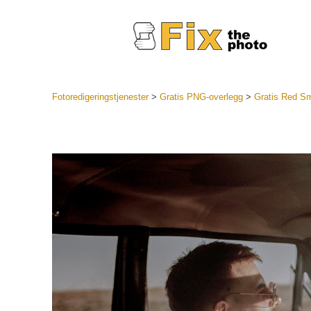
Fotoredigeringstjenester
>
Gratis PNG-overlegg
>
Gratis Red 
Lightroo
forhåndsin
Portr
LR forhån
samlinger
Beste avt
forhåndsin
Mobile fo
Redigerin