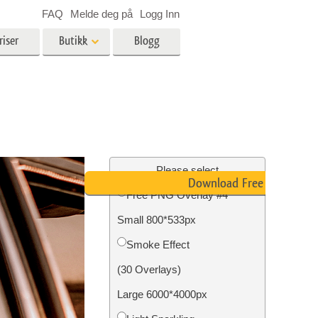
FAQ
Melde deg på
Logg Inn
riser
Butikk
Blogg
es
Video
LUT-er for videoredigering
Profesjonelle videooverlegg
ing
Eiendomsfotoredigering
Please select
Download Free PNG
Free PNG Overlay #4
skap
Small 800*533px
g
Foto restaurering
Smoke Effect
(30 Overlays)
Large 6000*4000px