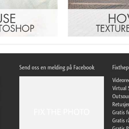
Send oss en melding på Facebook
Fixthe
Videore
Virtual 
Outsour
Retusje
Gratis 
Gratis r
Gratis 