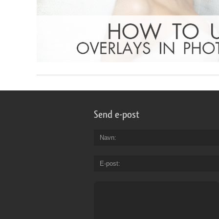
Send e-post
Navn
E-post