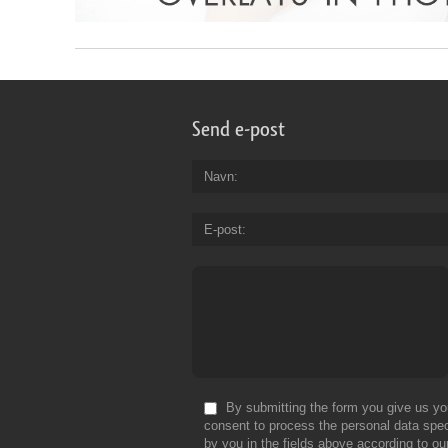
Send e-post
Navn
E-post
By submitting the form you give us yo
consent to process the personal data spec
by you in the fields above according to ou