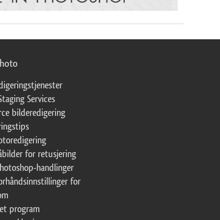
photo
digeringstjenester
Staging Services
ce bilderedigering
ringstips
fotoredigering
åbilder for retusjering
Photoshop-handlinger
orhåndsinnstillinger for
oom
tet program