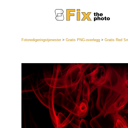
Fotoredigeringstjenester
>
Gratis PNG-overlegg
>
Gratis Red 
Lightroo
forhåndsin
Portr
LR forhån
samlinger
Beste avt
forhåndsin
Mobile fo
Redigerin