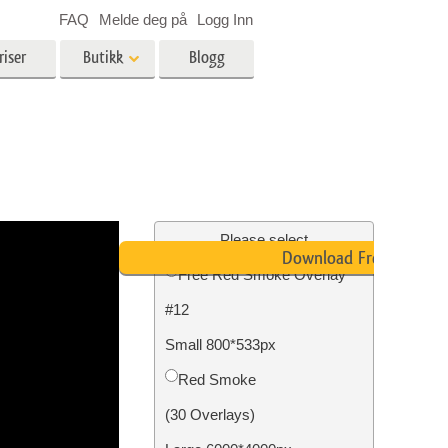
FAQ
Melde deg på
Logg Inn
riser
Butikk
Blogg
es
Video
LUT-er for videoredigering
Profesjonelle videooverlegg
ing
Eiendomsfotoredigering
Please select
Download Free
Free Red Smoke Overlay
skap
#12
g
Foto restaurering
Small 800*533px
Red Smoke
(30 Overlays)