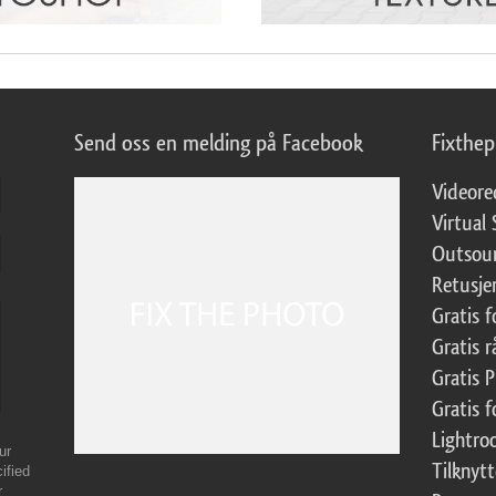
Send oss en melding på Facebook
Fixthe
Videore
Virtual 
Outsour
Retusje
Gratis 
Gratis r
Gratis 
Gratis f
Lightr
ur
Tilknyt
ified
r