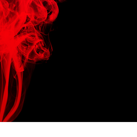
tfotoredigering
Redigering av smykkefoto
AI-treningsdata