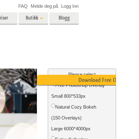
FAQ
Melde deg på
Logg Inn
riser
Butikk
Blogg
es
Video
LUT-er for videoredigering
Profesjonelle videooverlegg
ing
Eiendomsfotoredigering
Please select
Download Free Overlay
Free Photoshop Overlay
skap
Small 800*533px
g
Foto restaurering
Natural Cozy Bokeh
(150 Overlays)
Large 6000*4000px