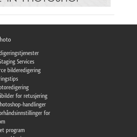
photo
digeringstjenester
Staging Services
ce bilderedigering
ringstips
fotoredigering
åbilder for retusjering
Photoshop-handlinger
orhåndsinnstillinger for
oom
tet program