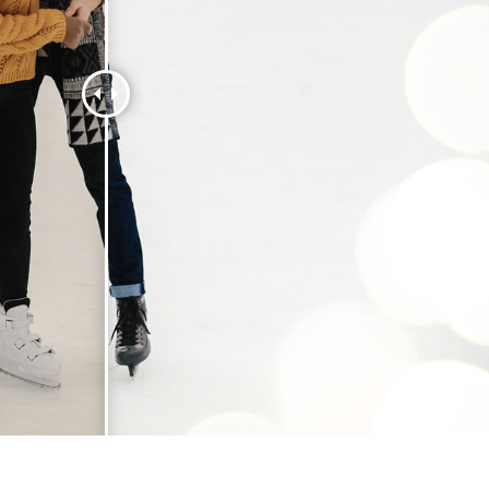
tfotoredigering
Redigering av smykkefoto
AI-treningsdata