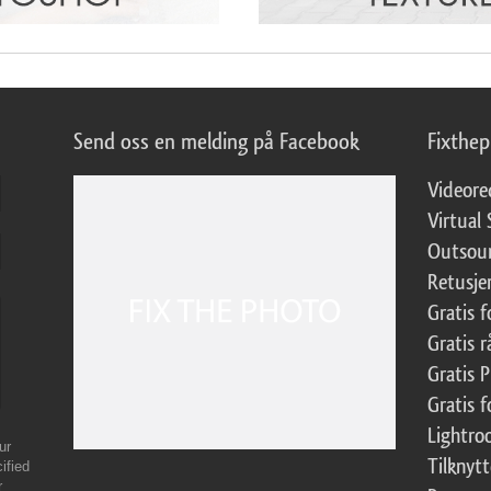
Send oss en melding på Facebook
Fixthe
Videore
Virtual 
Outsour
Retusje
Gratis 
Gratis r
Gratis 
Gratis f
Lightr
ur
Tilknyt
ified
r