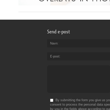
Send e-post
Navn
E-post
By submitting the form you give us yo
consent to process the personal data spec
by you in the fields above according to ou