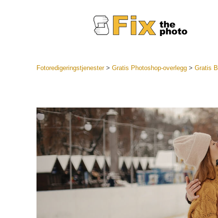
Fotoredigeringstjenester
>
Gratis Photoshop-overlegg
>
Gratis B
Lightroo
forhåndsin
Portr
LR forhån
samlinger
Beste avt
forhåndsin
Mobile fo
Redigerin