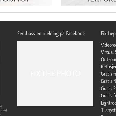
Send oss en melding på Facebook
Fixthe
Videore
Virtual 
Outsour
Retusje
Gratis 
Gratis r
Gratis 
Gratis f
Lightr
ur
Tilknyt
ified
r