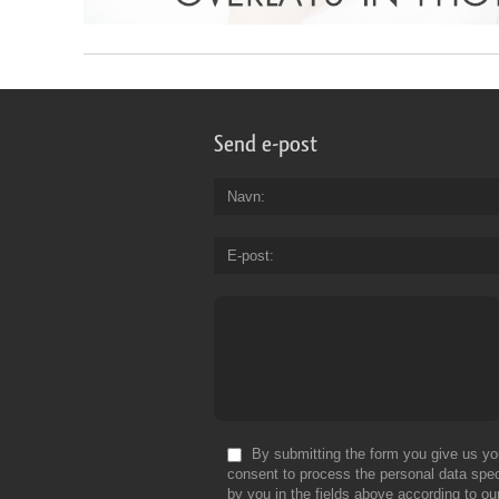
Send e-post
Navn
E-post
By submitting the form you give us yo
consent to process the personal data spec
by you in the fields above according to ou