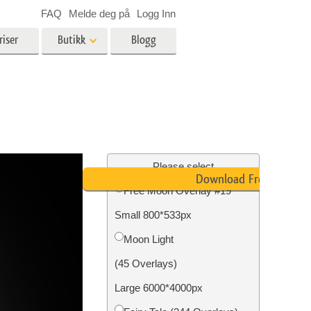
FAQ
Melde deg på
Logg Inn
riser
Butikk
Blogg
es
Video
LUT-er for videoredigering
Profesjonelle videooverlegg
ing
Eiendomsfotoredigering
Please select
Download Free
Free Moon Overlay #19
skap
Small 800*533px
g
Foto restaurering
Moon Light
(45 Overlays)
Large 6000*4000px