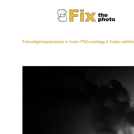
Fotoredigeringstjenester
>
Gratis PNG-overlegg
>
Gratis natth
Lightroo
forhåndsin
Portr
LR forhån
samlinger
Beste avt
forhåndsin
Mobile fo
Redigerin