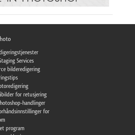
photo
digeringstjenester
Staging Services
ce bilderedigering
ringstips
fotoredigering
åbilder for retusjering
Photoshop-handlinger
orhåndsinnstillinger for
oom
tet program