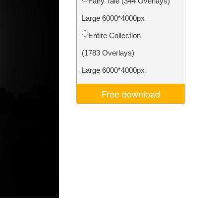
Fairy Tale (344 Overlays)
Video Editing Services
Large 6000*4000px
Entire Collection
(1783 Overlays)
Large 6000*4000px
Free download