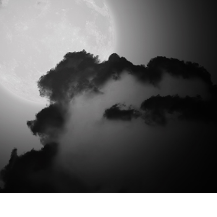
tfotoredigering
Redigering av smykkefoto
AI-treningsdata