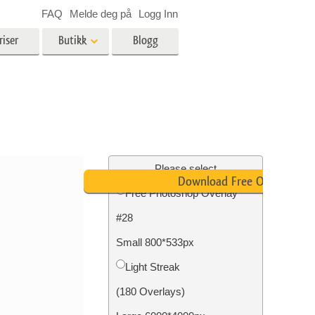
FAQ
Melde deg på
Logg Inn
riser
Butikk
Blogg
es
Video
LUT-er for videoredigering
Profesjonelle videooverlegg
ing
Eiendomsfotoredigering
Please select
Download Free Overlay
Free Photoshop Overlay
skap
#28
g
Foto restaurering
Small 800*533px
Light Streak
(180 Overlays)