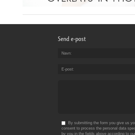
Send e-post
Navn
E-post
By submitting the form you give us yo
consent to process the personal data spec
by you in the fields above according to ou