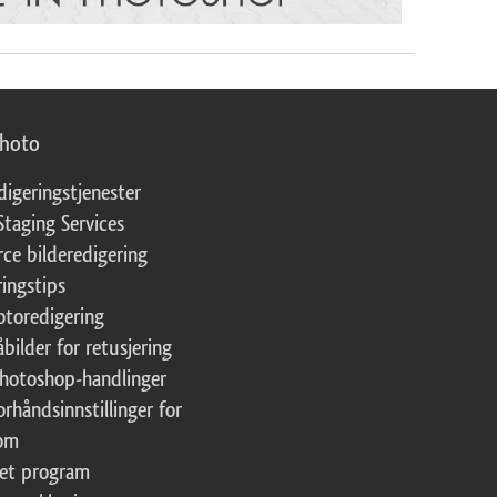
photo
digeringstjenester
Staging Services
ce bilderedigering
ringstips
fotoredigering
åbilder for retusjering
Photoshop-handlinger
orhåndsinnstillinger for
oom
tet program