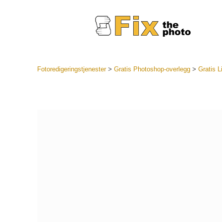
Fotoredigeringstjenester
>
Gratis Photoshop-overlegg
>
Gratis L
Lightroo
forhåndsin
Portr
LR forhån
samlinger
Beste avt
forhåndsin
Mobile fo
Redigerin