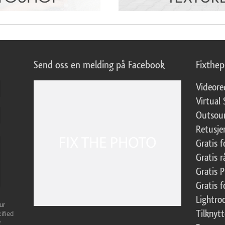
Send oss en melding på Facebook
Fixthe
Videore
Virtual 
Outsour
Retusje
Gratis 
Gratis r
Gratis 
Gratis f
Lightr
ur
Tilknyt
ified
r