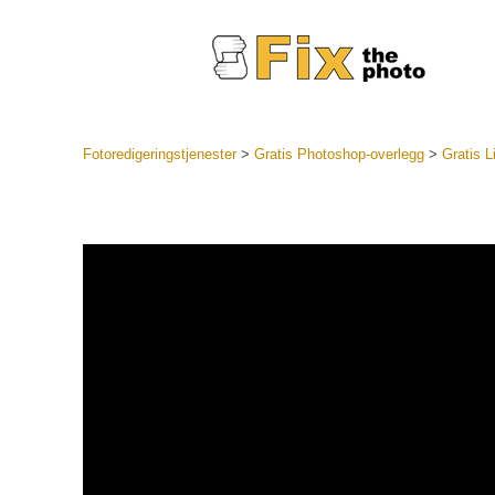
Fotoredigeringstjenester
>
Gratis Photoshop-overlegg
>
Gratis L
Lightroo
forhåndsin
Portr
LR forhån
samlinger
Beste avt
forhåndsin
Mobile fo
Redigerin