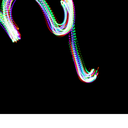
tfotoredigering
Redigering av smykkefoto
AI-treningsdata