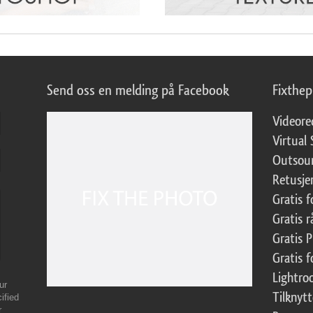
Send oss en melding på Facebook
Fixthe
Videore
Virtual 
Outsour
Retusje
Gratis 
Gratis r
Gratis 
Gratis f
Lightr
ur
Tilknyt
ified
r