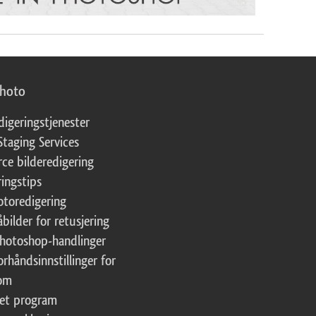
photo
digeringstjenester
Staging Services
ce bilderedigering
ringstips
fotoredigering
åbilder for retusjering
Photoshop-handlinger
orhåndsinnstillinger for
oom
tet program