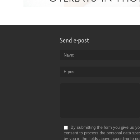
Send e-post
Navn
E-post
By submitting the form you give us yo
consent to process the personal data spec
by you in the fields above according to ou