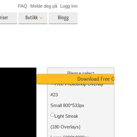
FAQ
Melde deg på
Logg Inn
riser
Butikk
Blogg
es
Video
LUT-er for videoredigering
Profesjonelle videooverlegg
ing
Eiendomsfotoredigering
Please select
Download Free Overlay
Free Photoshop Overlay
skap
#23
g
Foto restaurering
Small 800*533px
Light Streak
(180 Overlays)