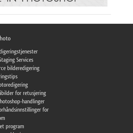
photo
digeringstjenester
Staging Services
ce bilderedigering
ringstips
fotoredigering
åbilder for retusjering
Photoshop-handlinger
orhåndsinnstillinger for
oom
tet program