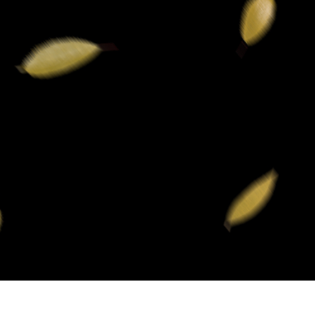
tfotoredigering
Redigering av smykkefoto
AI-treningsdata