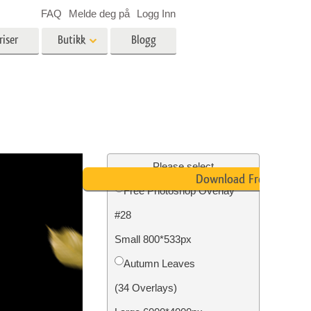
FAQ
Melde deg på
Logg Inn
riser
Butikk
Blogg
es
Video
LUT-er for videoredigering
Profesjonelle videooverlegg
ing
Eiendomsfotoredigering
Please select
Download Free
Free Photoshop Overlay
skap
#28
g
Foto restaurering
Small 800*533px
Autumn Leaves
(34 Overlays)