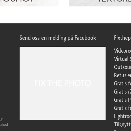
Send oss en melding på Facebook
Fixthe
Videore
Virtual 
Outsour
Retusje
Gratis 
Gratis r
Gratis 
Gratis f
Lightr
ur
Tilknyt
ified
r