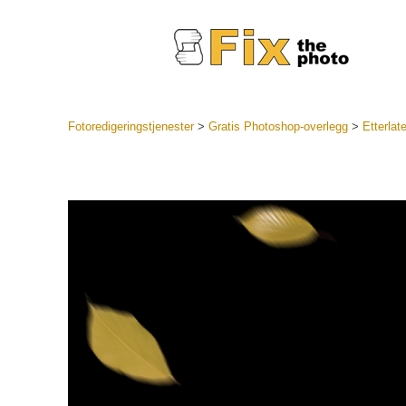
Fotoredigeringstjenester
>
Gratis Photoshop-overlegg
>
Etterlat
Lightroo
forhåndsin
Portr
LR forhån
samlinger
Beste avt
forhåndsin
Mobile fo
Redigerin