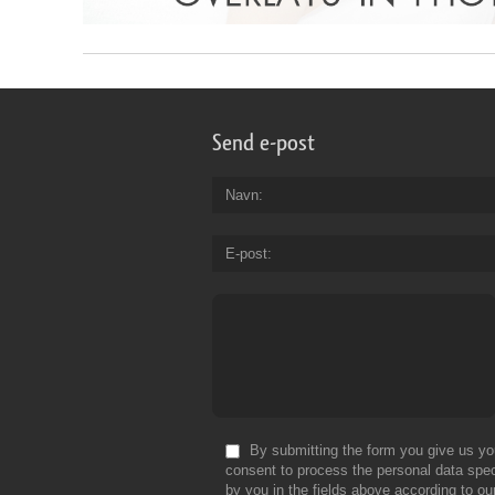
Send e-post
Navn
E-post
By submitting the form you give us yo
consent to process the personal data spec
by you in the fields above according to ou