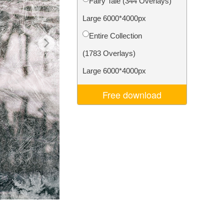
Fairy Tale (344 Overlays)
Video Editing Services
Large 6000*4000px
Entire Collection
(1783 Overlays)
Large 6000*4000px
Free download