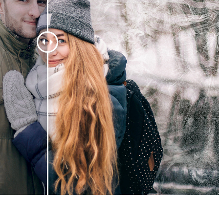
tfotoredigering
Redigering av smykkefoto
AI-treningsdata