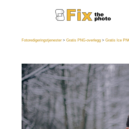
Fotoredigeringstjenester
>
Gratis PNG-overlegg
>
Gratis Ice P
Lightroo
forhåndsin
Portr
LR forhån
samlinger
Beste avt
forhåndsin
Mobile fo
Redigerin