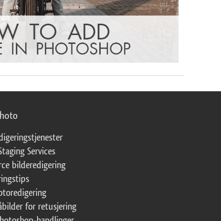
photo
digeringstjenester
Staging Services
ce bilderedigering
ringstips
fotoredigering
åbilder for retusjering
Photoshop-handlinger