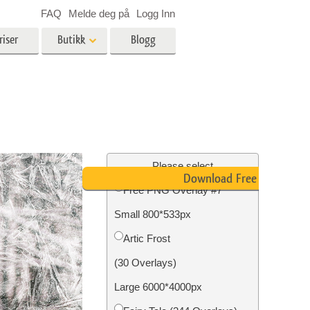
FAQ
Melde deg på
Logg Inn
riser
Butikk
Blogg
es
Video
LUT-er for videoredigering
Profesjonelle videooverlegg
ing
Eiendomsfotoredigering
Please select
Download Free PNG
Free PNG Overlay #7
skap
Small 800*533px
g
Foto restaurering
Artic Frost
(30 Overlays)
Large 6000*4000px