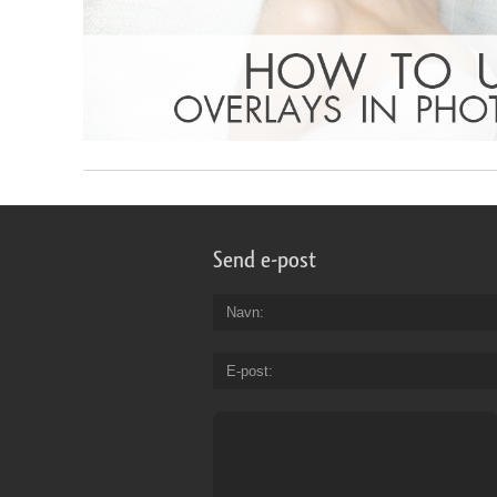
Send e-post
Navn
E-post