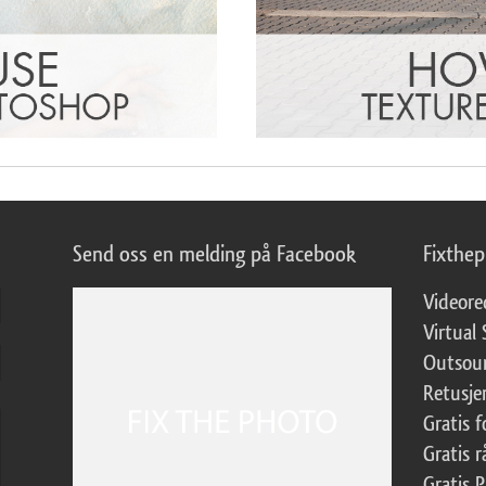
Send oss en melding på Facebook
Fixthe
Videore
Virtual 
Outsour
Retusje
Gratis 
Gratis r
Gratis 