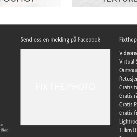
Send oss en melding på Facebook
Fixthe
Videore
Virtual 
Outsour
Retusje
Gratis 
Gratis r
Gratis 
Gratis f
Lightr
ur
Tilknyt
ified
r