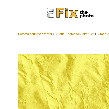
Fotoredigeringstjenester
>
Gratis Photoshop-teksturer
>
Gratis g
Lightroo
forhåndsin
Portr
LR forhån
samlinger
Beste avt
forhåndsin
Mobile fo
Redigerin