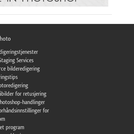
photo
digeringstjenester
Staging Services
ce bilderedigering
ringstips
fotoredigering
åbilder for retusjering
Photoshop-handlinger
orhåndsinnstillinger for
oom
tet program