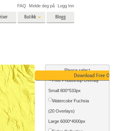
FAQ
Melde deg på
Logg Inn
riser
Butikk
Blogg
es
Video
LUT-er for videoredigering
Profesjonelle videooverlegg
ing
Eiendomsfotoredigering
Please select
Download Free Overlay
Free Photoshop Overlay
skap
Small 800*533px
g
Foto restaurering
Watercolor Fuchsia
(20 Overlays)
Large 6000*4000px