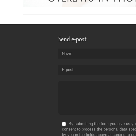
Send e-post
Navn
E-post
By submitting the form you give us yo
consent to process the personal data spec
by you in the fields above according to ou