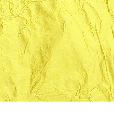
tfotoredigering
Redigering av smykkefoto
AI-treningsdata