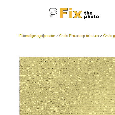
Fotoredigeringstjenester
>
Gratis Photoshop-teksturer
>
Gratis g
Lightroo
forhåndsin
Portr
LR forhån
samlinger
Beste avt
forhåndsin
Mobile fo
Redigerin