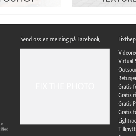
Send oss en melding på Facebook
Fixthe
Videore
Virtual 
Outsour
Retusje
Gratis 
Gratis r
Gratis 
Gratis f
Lightr
ur
Tilknyt
ified
r