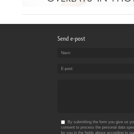
Send e-post
Navn
E-post
By submitting the form you give us yo
consent to process the personal data spec
by you in the fields above according to ou