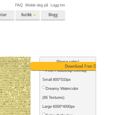
FAQ
Melde deg på
Logg Inn
riser
Butikk
Blogg
es
Video
LUT-er for videoredigering
Profesjonelle videooverlegg
ing
Eiendomsfotoredigering
Please select
Download Free Overlay
Free Photoshop Overlay
skap
Small 800*533px
g
Foto restaurering
Dreamy Watercolor
(85 Textures)
Large 6000*4000px