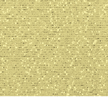
tfotoredigering
Redigering av smykkefoto
AI-treningsdata