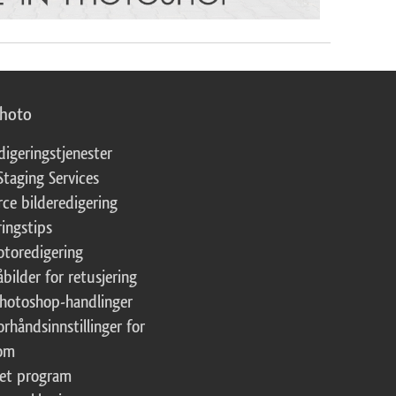
photo
digeringstjenester
Staging Services
ce bilderedigering
ringstips
fotoredigering
åbilder for retusjering
Photoshop-handlinger
orhåndsinnstillinger for
oom
tet program