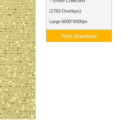
Entire Collection
Video Editing Services
(1783 Overlays)
Large 6000*4000px
Free download