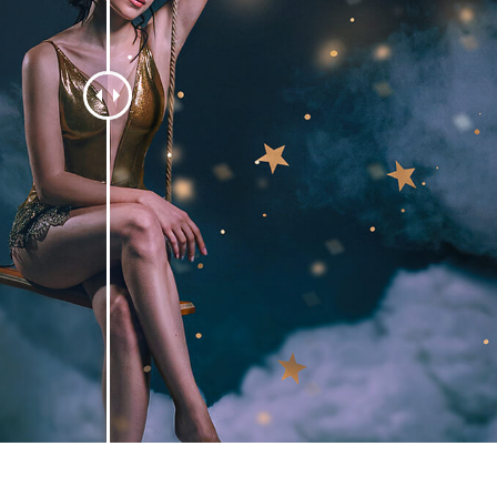
tfotoredigering
Redigering av smykkefoto
AI-treningsdata