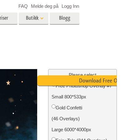
FAQ
Melde deg på
Logg Inn
riser
Butikk
Blogg
es
Video
LUT-er for videoredigering
Profesjonelle videooverlegg
ing
Eiendomsfotoredigering
Please select
Download Free Overlay
Free Photoshop Overlay #7
skap
Small 800*533px
g
Foto restaurering
Gold Confetti
(46 Overlays)
Large 6000*4000px