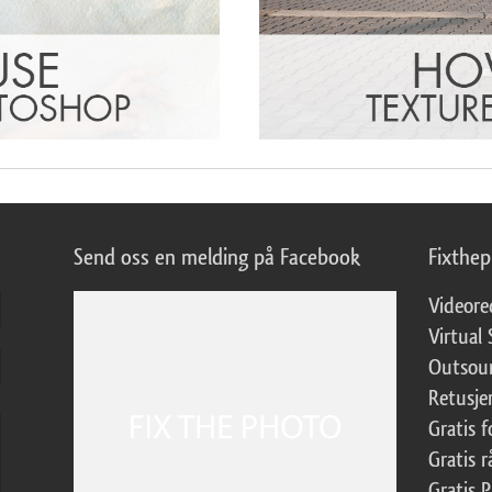
Send oss en melding på Facebook
Fixthe
Videore
Virtual 
Outsour
Retusje
Gratis 
Gratis r
Gratis 