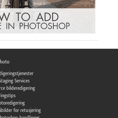
photo
digeringstjenester
Staging Services
ce bilderedigering
ringstips
fotoredigering
åbilder for retusjering
Photoshop-handlinger