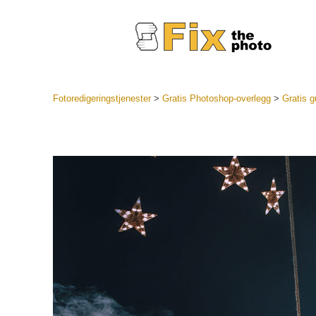
Fotoredigeringstjenester
>
Gratis Photoshop-overlegg
>
Gratis g
Lightroo
forhåndsin
Portr
LR forhån
samlinger
Beste avt
forhåndsin
Mobile fo
Redigerin