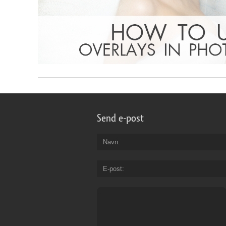
Send e-post
Navn
E-post