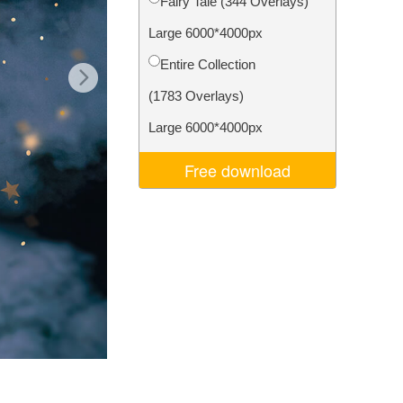
Fairy Tale (344 Overlays)
Video Editing Services
Large 6000*4000px
Entire Collection
(1783 Overlays)
Large 6000*4000px
Free download