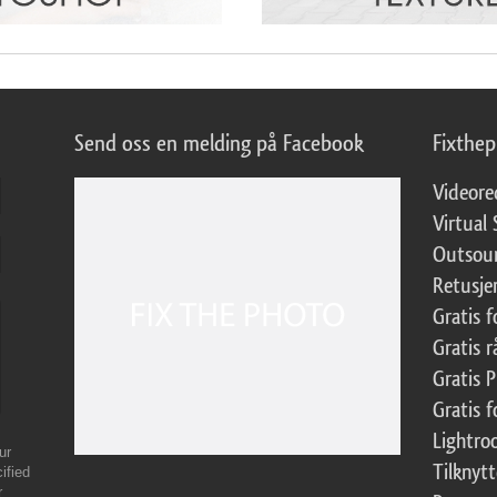
Send oss en melding på Facebook
Fixthe
Videore
Virtual 
Outsour
Retusje
Gratis 
Gratis r
Gratis 
Gratis f
Lightr
ur
Tilknyt
ified
r