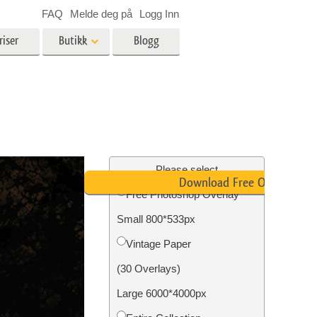
FAQ
Melde deg på
Logg Inn
riser
Butikk
Blogg
es
Video
LUT-er for videoredigering
Profesjonelle videooverlegg
ing
Eiendomsfotoredigering
Please select
Download Free Overlay
Free Photoshop Overlay
skap
Small 800*533px
g
Foto restaurering
Vintage Paper
(30 Overlays)
Large 6000*4000px