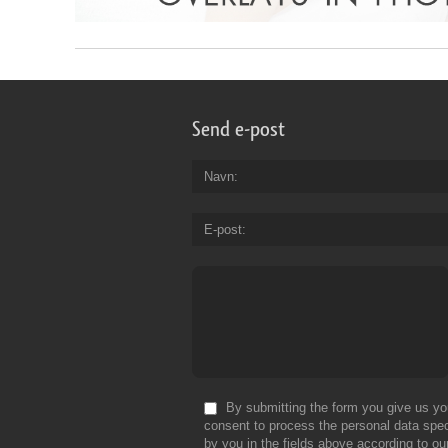
Send e-post
Navn
E-post
By submitting the form you give us yo
consent to process the personal data spec
by you in the fields above according to ou