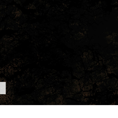
tfotoredigering
Redigering av smykkefoto
AI-treningsdata