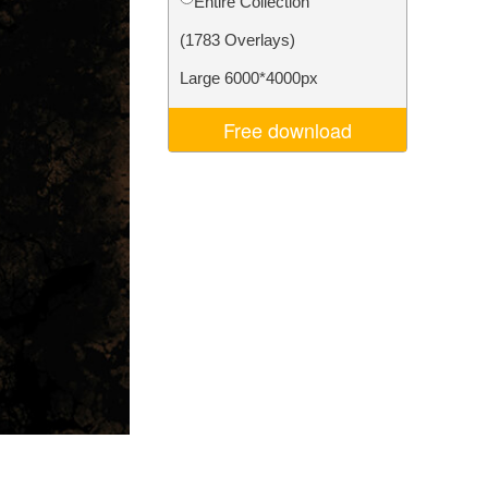
Entire Collection
Video Editing Services
(1783 Overlays)
Large 6000*4000px
Free download