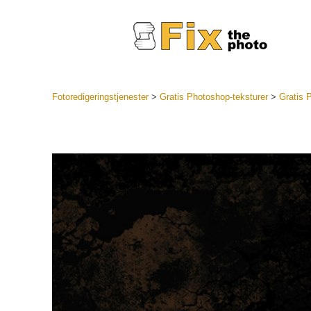
Fotoredigeringstjenester
>
Gratis Photoshop-teksturer
>
Gratis 
Lightroo
forhåndsin
Portr
LR forhån
samlinger
Beste avt
forhåndsin
Mobile fo
Redigerin