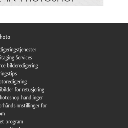
photo
digeringstjenester
Staging Services
ce bilderedigering
ringstips
fotoredigering
åbilder for retusjering
Photoshop-handlinger
orhåndsinnstillinger for
oom
tet program