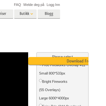
FAQ
Melde deg på
Logg Inn
riser
Butikk
Blogg
es
Video
LUT-er for videoredigering
Profesjonelle videooverlegg
ing
Eiendomsfotoredigering
Please select
Download Free
Free Fireworks Overlay #11
skap
Small 800*533px
g
Foto restaurering
Bright Fireworks
(55 Overlays)
Large 6000*4000px