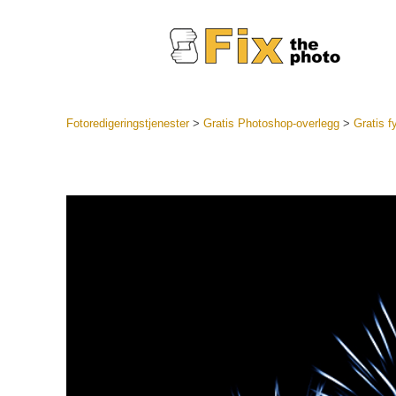
Fotoredigeringstjenester
>
Gratis Photoshop-overlegg
>
Gratis f
Lightroo
forhåndsin
Portr
LR forhån
samlinger
Beste avt
forhåndsin
Mobile fo
Redigerin