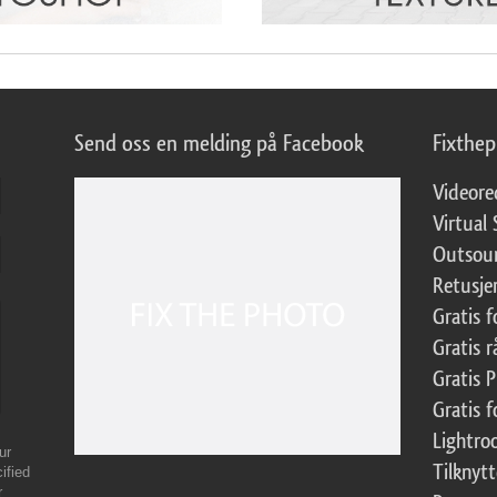
Send oss en melding på Facebook
Fixthe
Videore
Virtual 
Outsour
Retusje
Gratis 
Gratis r
Gratis 
Gratis f
Lightr
ur
Tilknyt
ified
r