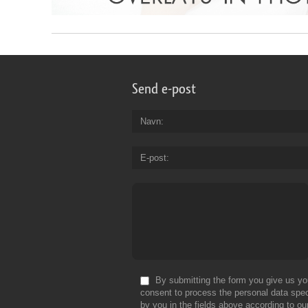
Send e-post
Navn
E-post
By submitting the form you give us yo
consent to process the personal data spec
by you in the fields above according to ou