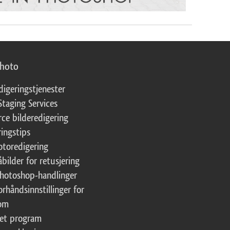
photo
digeringstjenester
Staging Services
ce bilderedigering
ringstips
fotoredigering
åbilder for retusjering
Photoshop-handlinger
orhåndsinnstillinger for
oom
tet program