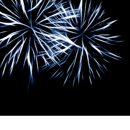
tfotoredigering
Redigering av smykkefoto
AI-treningsdata