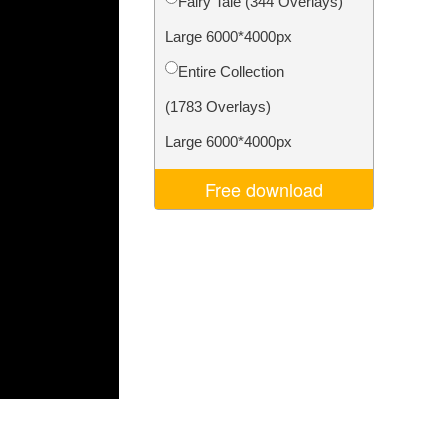
Fairy Tale (344 Overlays)
Video Editing Services
Large 6000*4000px
Entire Collection
(1783 Overlays)
Large 6000*4000px
Free download