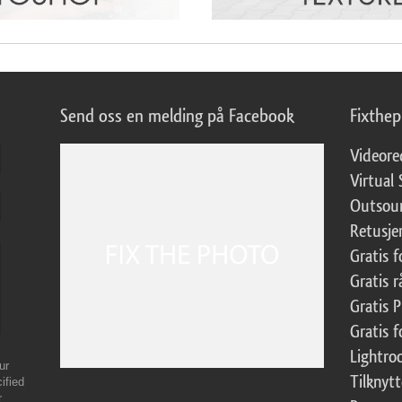
Send oss en melding på Facebook
Fixthe
Videore
Virtual 
Outsour
Retusje
Gratis 
Gratis r
Gratis 
Gratis f
Lightr
ur
Tilknyt
ified
r