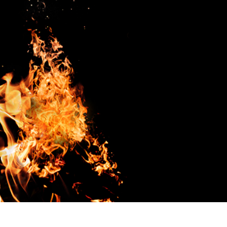
tfotoredigering
Redigering av smykkefoto
AI-treningsdata