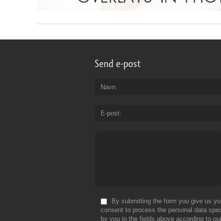
Send e-post
Navn
E-post
By submitting the form you give us yo
consent to process the personal data spec
by you in the fields above according to ou