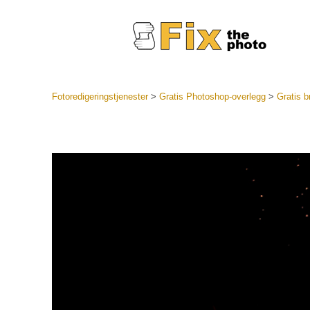
Fotoredigeringstjenester
>
Gratis Photoshop-overlegg
>
Gratis b
Lightroo
forhåndsin
Portr
LR forhån
samlinger
Beste avt
forhåndsin
Mobile fo
Redigerin