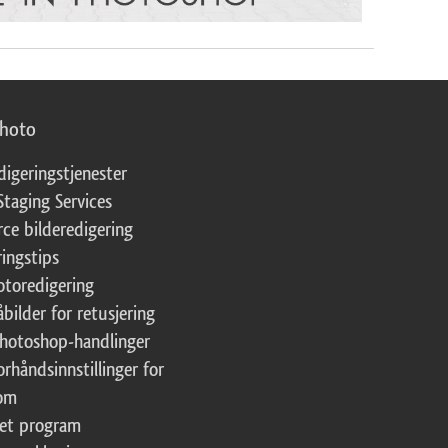
photo
digeringstjenester
Staging Services
ce bilderedigering
ringstips
fotoredigering
åbilder for retusjering
Photoshop-handlinger
orhåndsinnstillinger for
oom
tet program