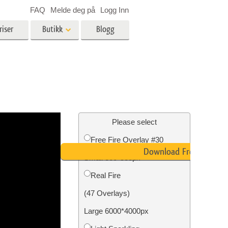
FAQ
Melde deg på
Logg Inn
riser
Butikk
Blogg
es
Video
LUT-er for videoredigering
Profesjonelle videooverlegg
ing
Eiendomsfotoredigering
Please select
Free Fire Overlay #30
skap
Download Free
Small 800*533px
g
Foto restaurering
Real Fire
(47 Overlays)
Large 6000*4000px