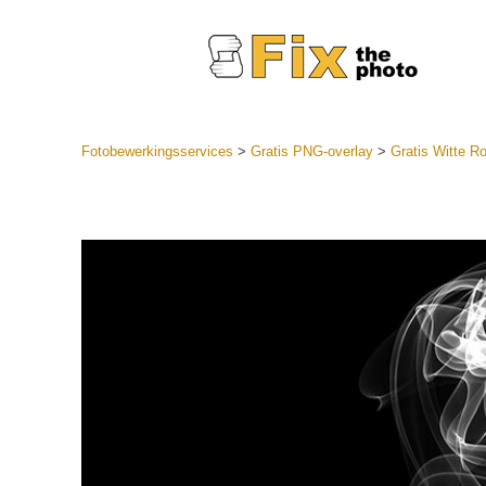
Fotobewerkingsservices
>
Gratis PNG-overlay
>
Gratis Witte 
Lightroom
LR-vooraf
Portr
collecties
Voorinste
aanbiedin
Mobiele v
Trouwf