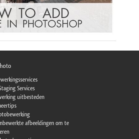
photo
werkingsservices
Staging Services
erking uitbesteden
eertips
fotobewerking
onbewerkte afbeeldingen om te
eren