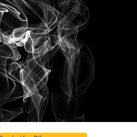
tfoto's bewerken
Sieraden Fotobewerking
AI-trainingsgegeve