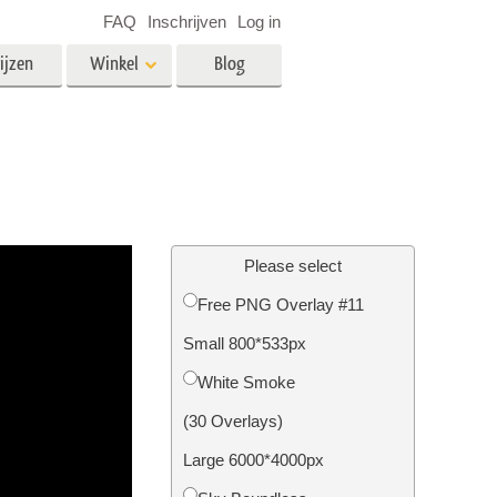
FAQ
Inschrijven
Log in
ijzen
Winkel
Blog
es
Video
LUT's voor videobewerking
Professionele video-overlays
rking
Fotobewerking van onroerend
goed
Please select
n
Free PNG Overlay #11
Small 800*533px
Foto Restauratie
White Smoke
(30 Overlays)
Large 6000*4000px