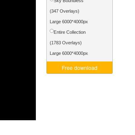
Sky Boundless
ns
Video Editing Services
(347 Overlays)
Large 6000*4000px
Entire Collection
(1783 Overlays)
Large 6000*4000px
Free download