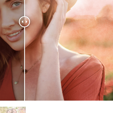
tfoto's bewerken
Sieraden Fotobewerking
AI-trainingsgegeve