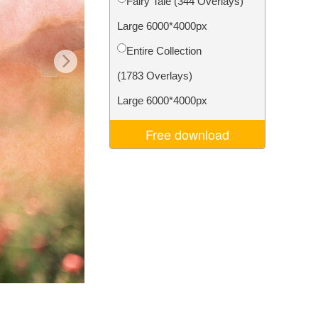
Fairy Tale (344 Overlays)
ns
Video Editing Services
Large 6000*4000px
Entire Collection
(1783 Overlays)
Large 6000*4000px
Free download