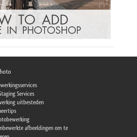
photo
werkingsservices
Staging Services
erking uitbesteden
eertips
fotobewerking
onbewerkte afbeeldingen om te
eren