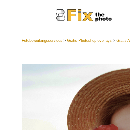
Fotobewerkingsservices
>
Gratis Photoshop-overlays
>
Gratis 
Lightroom
LR-vooraf
Portr
collecties
Voorinste
aanbiedin
Mobiele v
Trouwf