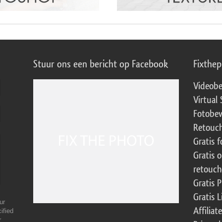
Stuur ons een bericht op Facebook
Fixthe
Videobe
Virtual 
Fotobew
Retouch
Gratis 
Gratis 
retouch
Gratis 
Gratis 
ur
Affilia
ified
r