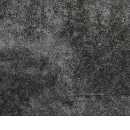
tfoto's bewerken
Sieraden Fotobewerking
AI-trainingsgegeve