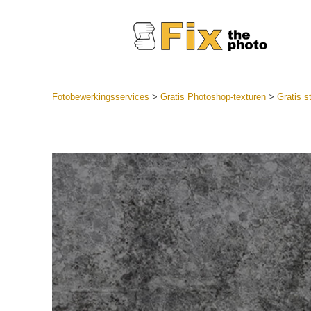
Fotobewerkingsservices
>
Gratis Photoshop-texturen
>
Gratis s
Lightroom
LR-vooraf
Portr
collecties
Voorinste
aanbiedin
Mobiele v
Trouwf