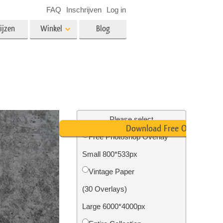
FAQ
Inschrijven
Log in
ijzen
Winkel
Blog
es
Video
LUT's voor videobewerking
Professionele video-overlays
rking
Fotobewerking van onroerend
goed
Please select
Download Free Overlay
n
Free Photoshop Overlay
Small 800*533px
Foto Restauratie
Vintage Paper
(30 Overlays)
Large 6000*4000px