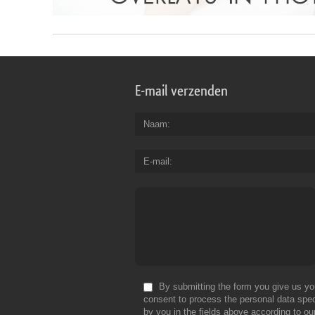
E-mail verzenden
Naam
E-mail
By submitting the form you give us yo
consent to process the personal data spec
by you in the fields above according to ou