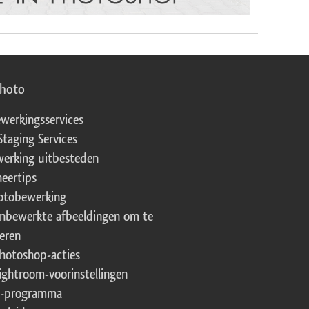
photo
werkingsservices
Staging Services
erking uitbesteden
eertips
fotobewerking
onbewerkte afbeeldingen om te
eren
Photoshop-acties
Lightroom-voorinstellingen
te-programma