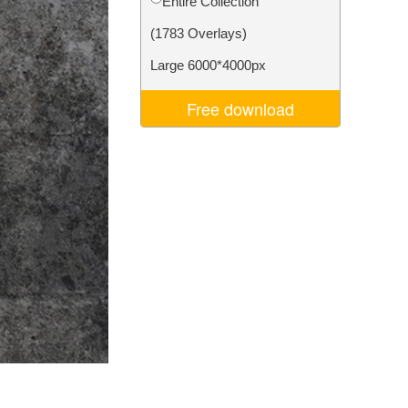
Entire Collection
ns
Video Editing Services
(1783 Overlays)
Large 6000*4000px
Free download