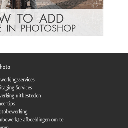
photo
werkingsservices
Staging Services
erking uitbesteden
eertips
fotobewerking
onbewerkte afbeeldingen om te
eren