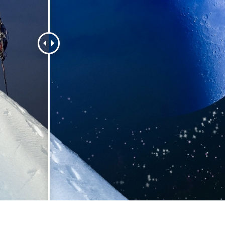
tfoto's bewerken
Sieraden Fotobewerking
AI-trainingsgegeve