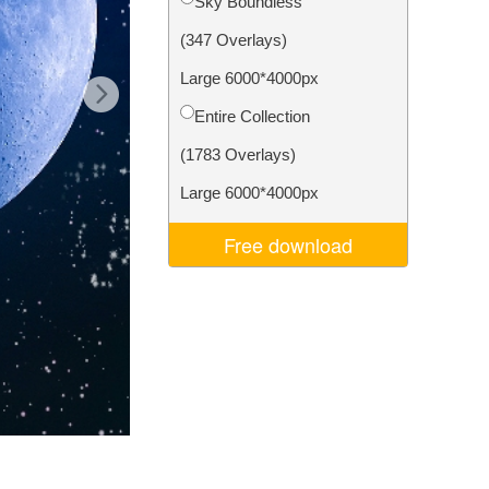
Sky Boundless
ns
Video Editing Services
(347 Overlays)
Large 6000*4000px
Entire Collection
(1783 Overlays)
Large 6000*4000px
Free download