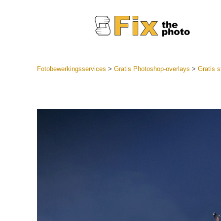
Fotobewerkingsservices
>
Gratis Photoshop-overlays
>
Gratis s
Lightroom
LR-vooraf
Portr
collecties
Voorinste
aanbiedin
Mobiele v
Trouwf