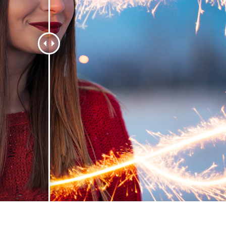
tfoto's bewerken
Sieraden Fotobewerking
AI-trainingsgegeve