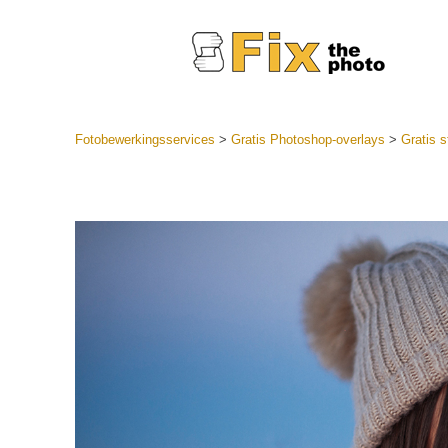
Fotobewerkingsservices
>
Gratis Photoshop-overlays
>
Gratis s
Lightroom
LR-vooraf
Portr
collecties
Voorinste
aanbiedin
Mobiele v
Trouwf