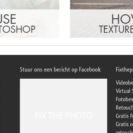
Stuur ons een bericht op Facebook
Fixthe
Videobe
Virtual 
Fotobew
Retouch
Gratis 
Gratis 
retouch