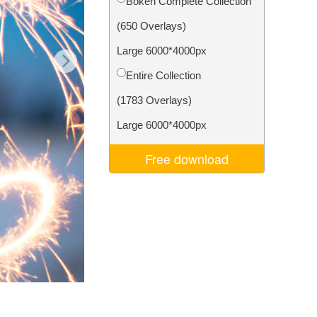
Bokeh Complete Collection
ns
Video Editing Services
(650 Overlays)
Large 6000*4000px
Entire Collection
(1783 Overlays)
Large 6000*4000px
Free download