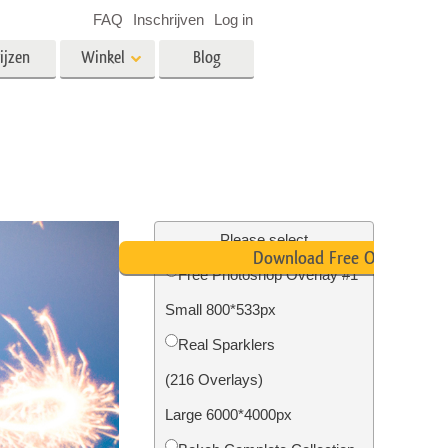
FAQ
Inschrijven
Log in
ijzen
Winkel
Blog
es
Video
LUT's voor videobewerking
Professionele video-overlays
rking
Fotobewerking van onroerend
goed
Please select
Download Free Overlay
n
Free Photoshop Overlay #1
Small 800*533px
Foto Restauratie
Real Sparklers
(216 Overlays)
Large 6000*4000px