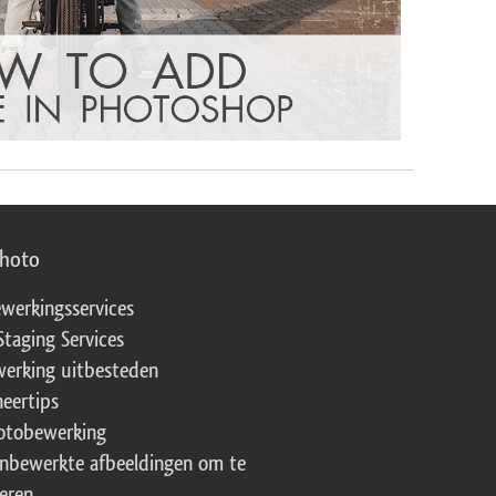
photo
werkingsservices
Staging Services
erking uitbesteden
eertips
fotobewerking
onbewerkte afbeeldingen om te
eren