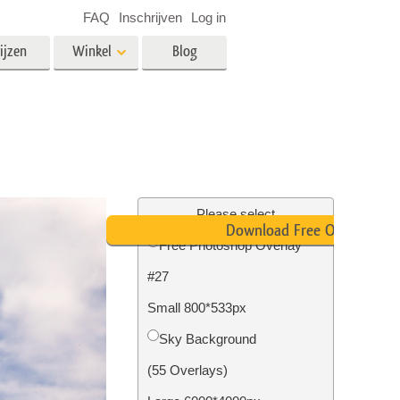
FAQ
Inschrijven
Log in
ijzen
Winkel
Blog
es
Video
LUT's voor videobewerking
Professionele video-overlays
rking
Fotobewerking van onroerend
goed
Please select
Download Free Overlay
n
Free Photoshop Overlay
#27
Foto Restauratie
Small 800*533px
Sky Background
(55 Overlays)