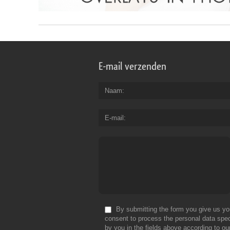
E-mail verzenden
Naam
E-mail
By submitting the form you give us yo
consent to process the personal data spec
by you in the fields above according to ou