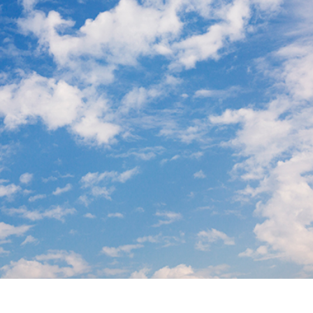
tfoto's bewerken
Sieraden Fotobewerking
AI-trainingsgegeve