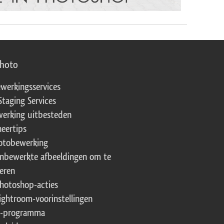
photo
werkingsservices
Staging Services
erking uitbesteden
eertips
fotobewerking
onbewerkte afbeeldingen om te
eren
Photoshop-acties
Lightroom-voorinstellingen
te-programma