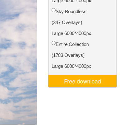
Large 6000*4000px
ns
Video Editing Services
Sky Boundless
(347 Overlays)
Large 6000*4000px
Entire Collection
(1783 Overlays)
Large 6000*4000px
Free download