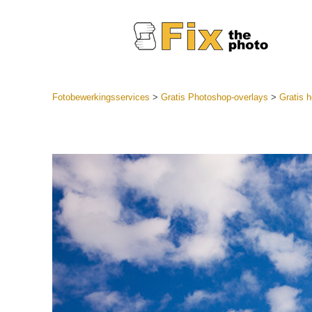
Fotobewerkingsservices
>
Gratis Photoshop-overlays
>
Gratis 
Lightroom
LR-vooraf
Portr
collecties
Voorinste
aanbiedin
Mobiele v
Trouwf