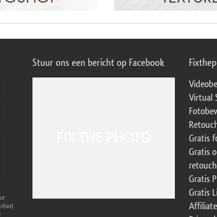
Stuur ons een bericht op Facebook
Fixthe
Videobe
Virtual 
Fotobew
Retouch
Gratis 
Gratis 
retouch
Gratis 
Gratis 
ur
Affilia
ified
r