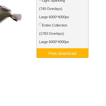
Light Sparkling
ns
Video Editing Services
(740 Overlays)
Large 6000*4000px
Entire Collection
(1783 Overlays)
Large 6000*4000px
Free download