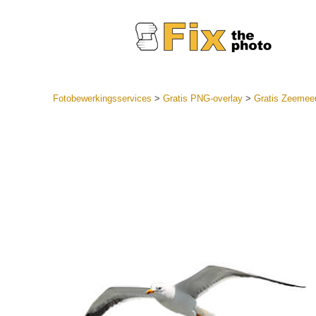
Fotobewerkingsservices
>
Gratis PNG-overlay
>
Gratis Zeeme
Lightroom
LR-vooraf
Portr
collecties
Voorinste
aanbiedin
Mobiele v
Trouwf