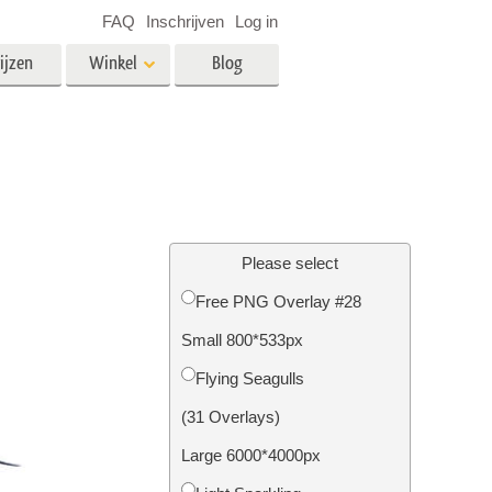
FAQ
Inschrijven
Log in
ijzen
Winkel
Blog
es
Video
LUT's voor videobewerking
Professionele video-overlays
rking
Fotobewerking van onroerend
goed
Please select
n
Free PNG Overlay #28
Small 800*533px
Foto Restauratie
Flying Seagulls
(31 Overlays)
Large 6000*4000px