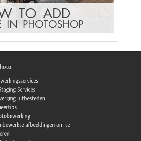
photo
werkingsservices
Staging Services
erking uitbesteden
eertips
fotobewerking
onbewerkte afbeeldingen om te
eren