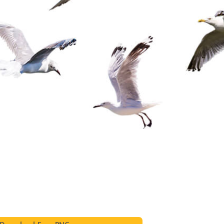
tfoto's bewerken
Sieraden Fotobewerking
AI-trainingsgegeve