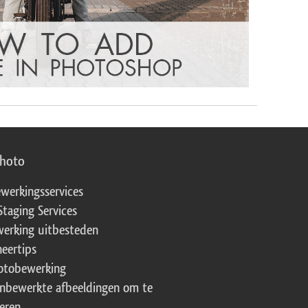
photo
werkingsservices
Staging Services
erking uitbesteden
eertips
fotobewerking
onbewerkte afbeeldingen om te
eren