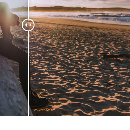
tfoto's bewerken
Sieraden Fotobewerking
AI-trainingsgegeve