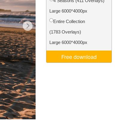
4 Seasons (411 Overlays)
ns
Video Editing Services
Large 6000*4000px
Entire Collection
(1783 Overlays)
Large 6000*4000px
Free download