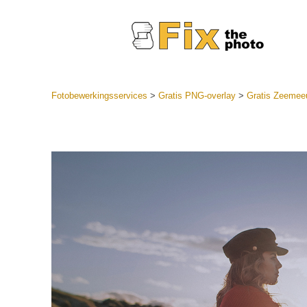
Fotobewerkingsservices
>
Gratis PNG-overlay
>
Gratis Zeeme
Lightroom
LR-vooraf
Portr
collecties
Voorinste
aanbiedin
Mobiele v
Trouwf